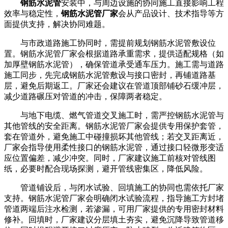
钢筋水泥管
安装中，与周边设施的协同施工直接影响工程
效率与稳定性，
钢筋水泥管厂家
会从产品设计、技术指导等方
面提供支持，解决协同难题。
与市政道路施工协同时，需提前规划钢筋水泥管敷设位
置。钢筋水泥管厂家会根据道路承重需求，提供适配规格（如
加厚壁钢筋水泥管），确保管道承受通车压力。施工需与道路
施工同步，先完成钢筋水泥管敷设与接口密封，再铺道路基
层，避免后期返工。厂家还会建议在管道顶部铺砂石缓冲层，
减少道路碾压对管道的冲击，保障两者稳定。
与地下电缆、燃气管道交叉施工时，需严控钢筋水泥管与
其他管线的安全距离。钢筋水泥管厂家会提供专用保护套管，
套在管道外，避免施工中碰撞损坏其他管线；若交叉距离近，
厂家会指导使用柔性接口的钢筋水泥管，通过接口轻微形变适
应位置偏差，减少冲突。同时，厂家建议施工前核对管线图
纸，必要时配合现场探测，避开管线密集区，降低风险。
管道铺设后，与闭水试验、回填施工的协同也需依托厂家
支持。钢筋水泥管厂家会明确闭水试验流程，指导施工方封堵
管道两端后注水检测，若渗漏，可用厂家提供的专用密封材料
修补。回填时，厂家建议分层填土夯实，避免沉降导致管道移